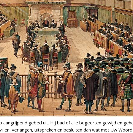
p aangrijpend gebed uit. Hij bad of alle begeerten gewijd en ge
 willen, verlangen, uitspreken en besluiten dan wat met Uw Wo