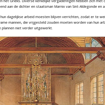
n het Grieks. Diverse kerkelijke vergaderingen hebben zich met
end aan de dichter en staatsman Marnix van Sint-Aldegonde en a
n dagelijkse arbeid moesten blijven verrichten, zodat er te wein
wame mannen, die vrijgesteld zouden moeten worden van hun arb
plannen niet verder uitgewerkt.