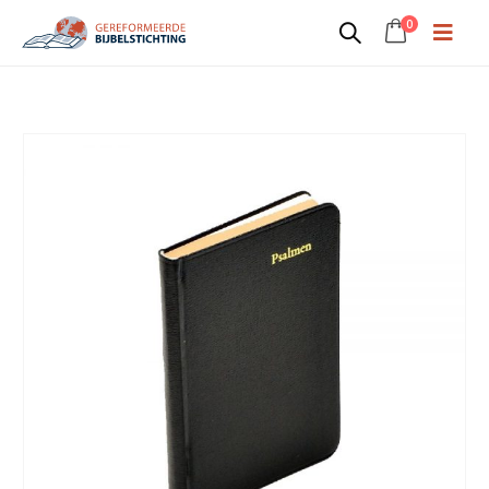
0
Psalmboek 1773