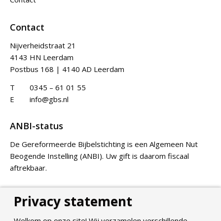
Contact
Nijverheidstraat 21
4143 HN Leerdam
Postbus 168 | 4140 AD Leerdam
T
0345 – 61 01 55
E
info@gbs.nl
ANBI-status
De Gereformeerde Bijbelstichting is een Algemeen Nut
Beogende Instelling (ANBI). Uw gift is daarom fiscaal
aftrekbaar.
Privacy statement
Doneer
Welkom op onze site! Wij verzamelen verschillende