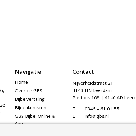
Navigatie
Contact
Home
Nijverheidstraat 21
),
4143 HN Leerdam
Over de GBS
Postbus 168 | 4140 AD Leer
Bijbelvertaling
nze
Bijeenkomsten
T
0345 – 61 01 55
e
GBS Bijbel Online &
E
info@gbs.nl
App
Publicaties