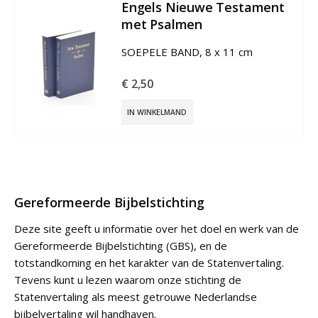
ieuwe Testament
Engelse W
lmen
Reference 
€
33,00
ND
IN WINKELMAN
Gereformeerde Bijbelstichting
Deze site geeft u informatie over het doel en werk van de
Gereformeerde Bijbelstichting (GBS), en de
totstandkoming en het karakter van de Statenvertaling.
Tevens kunt u lezen waarom onze stichting de
Statenvertaling als meest getrouwe Nederlandse
bijbelvertaling wil handhaven.