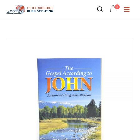
0
Engels Johannesevangelie