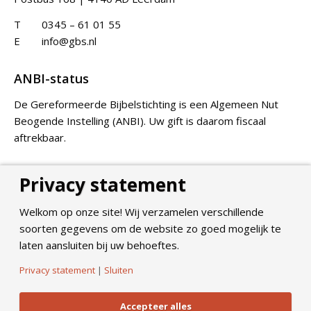
T
0345 – 61 01 55
E
info@gbs.nl
ANBI-status
De Gereformeerde Bijbelstichting is een Algemeen Nut
Beogende Instelling (ANBI). Uw gift is daarom fiscaal
aftrekbaar.
Privacy statement
Doneer
Welkom op onze site! Wij verzamelen verschillende
soorten gegevens om de website zo goed mogelijk te
laten aansluiten bij uw behoeftes.
Privacy statement
|
Sluiten
©
2026
Gereformeerde Bijbelstichting. All Rights Reserved.
Privacy Policy
Accepteer alles
Algemene voorwaarden