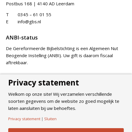
Postbus 168 | 4140 AD Leerdam
T
0345 – 61 01 55
E
info@gbs.nl
ANBI-status
De Gereformeerde Bijbelstichting is een Algemeen Nut
Beogende Instelling (ANBI). Uw gift is daarom fiscaal
aftrekbaar.
Privacy statement
Doneer
Welkom op onze site! Wij verzamelen verschillende
soorten gegevens om de website zo goed mogelijk te
laten aansluiten bij uw behoeftes.
Privacy statement
|
Sluiten
©
2026
Gereformeerde Bijbelstichting. All Rights Reserved.
Privacy Policy