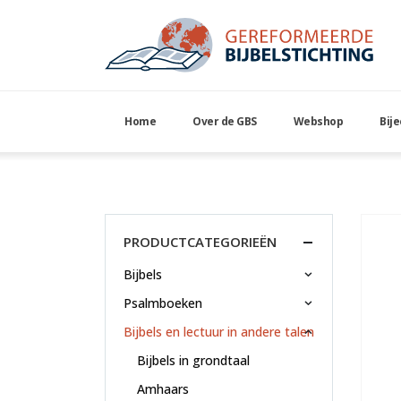
Home
Over de GBS
Webshop
Bij
Engels Nieuwe Testam
PRODUCTCATEGORIEËN
Bijbels
Psalmboeken
Bijbels en lectuur in andere talen
Bijbels in grondtaal
Amhaars