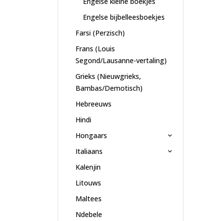
Engelse kleine boekjes
Engelse bijbelleesboekjes
Farsi (Perzisch)
Frans (Louis
Segond/Lausanne-vertaling)
Grieks (Nieuwgrieks,
Bambas/Demotisch)
Hebreeuws
Hindi
Hongaars
Italiaans
Kalenjin
Litouws
Maltees
Ndebele