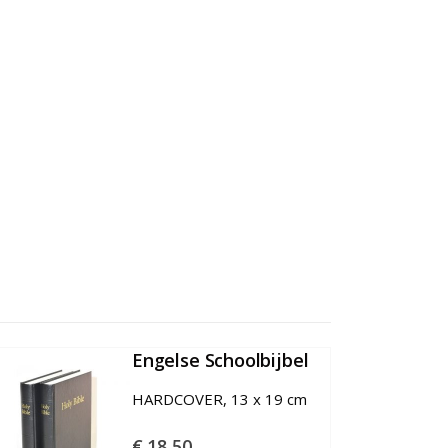
Engelse Schoolbijbel
€
18,50