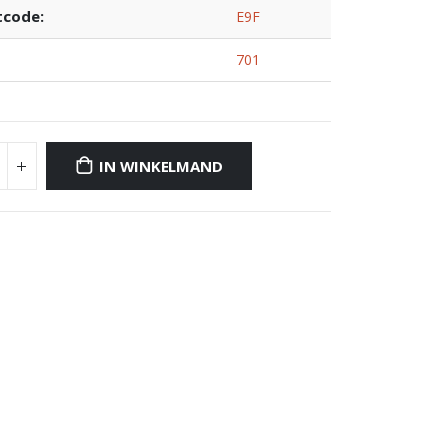
tcode:
E9F
701
IN WINKELMAND