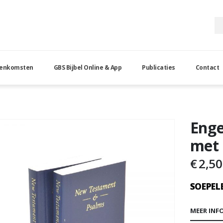
eenkomsten
GBS Bijbel Online & App
Publicaties
Contact
ent met Psalmen
Enge
met
€
2,50
SOEPELE
MEER INF