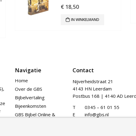
€
18,50
IN WINKELMAND
Navigatie
Contact
Home
Nijverheidstraat 21
),
4143 HN Leerdam
Over de GBS
Postbus 168 | 4140 AD Leer
Bijbelvertaling
nze
Bijeenkomsten
T
0345 – 61 01 55
e
GBS Bijbel Online &
E
info@gbs.nl
App
Publicaties