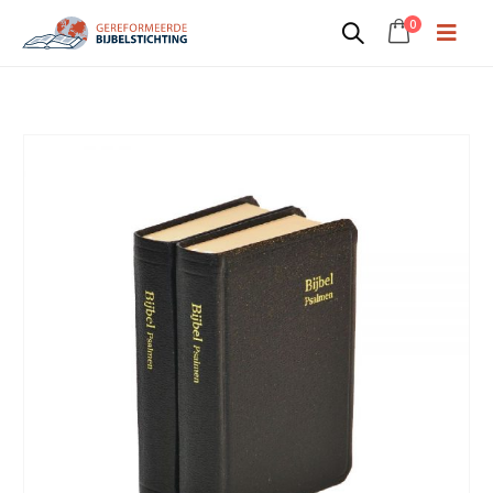
0
Zakbijbel (groot)