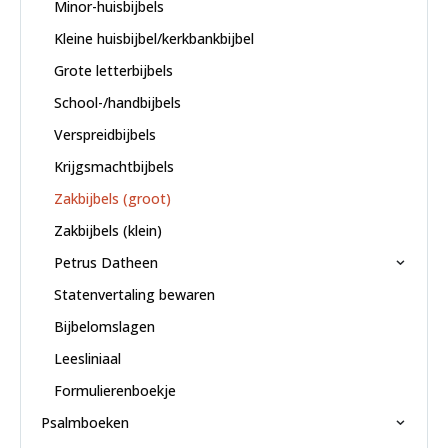
Minor-huisbijbels
Kleine huisbijbel/kerkbankbijbel
Grote letterbijbels
School-/handbijbels
Verspreidbijbels
Krijgsmachtbijbels
Zakbijbels (groot)
Zakbijbels (klein)
Petrus Datheen
Statenvertaling bewaren
Bijbelomslagen
Leesliniaal
Formulierenboekje
Psalmboeken