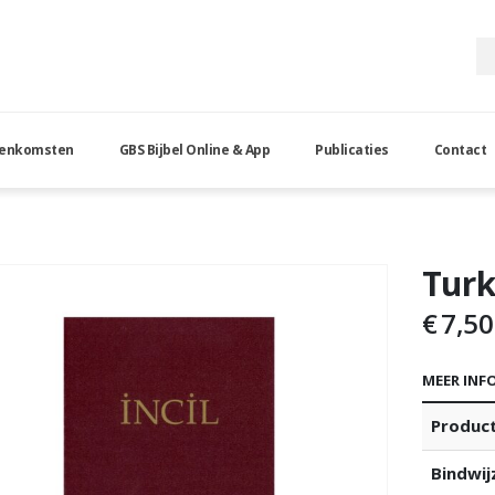
eenkomsten
GBS Bijbel Online & App
Publicaties
Contact
nt
Turk
€
7,50
MEER INF
Produc
Bindwij