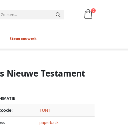
0
Steun ons werk
s Nieuwe Testament
ORMATIE
tcode:
TUNT
ze:
paperback