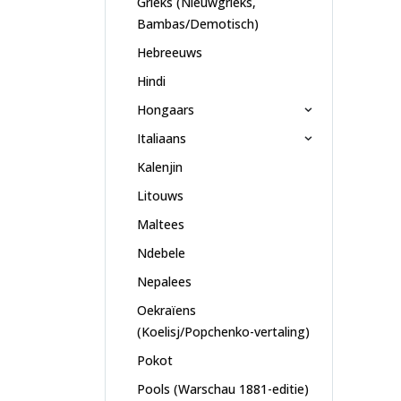
Grieks (Nieuwgrieks,
Bambas/Demotisch)
Hebreeuws
Hindi
Hongaars
Italiaans
Kalenjin
Litouws
Maltees
Ndebele
Nepalees
Oekraïens
(Koelisj/Popchenko-vertaling)
Pokot
Pools (Warschau 1881-editie)