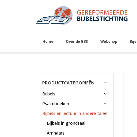
Home
Over de GBS
Webshop
Bij
Turks Nieuwe Testame
PRODUCTCATEGORIEËN
Bijbels
Psalmboeken
Bijbels en lectuur in andere talen
Bijbels in grondtaal
Amhaars