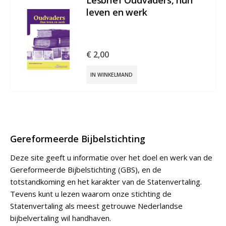
sbrief Oudvaders, hun
Les
ven en werk
€
2,
,00
IN 
 WINKELMAND
Gereformeerde Bijbelstichting
Deze site geeft u informatie over het doel en werk van de
Gereformeerde Bijbelstichting (GBS), en de
totstandkoming en het karakter van de Statenvertaling.
Tevens kunt u lezen waarom onze stichting de
Statenvertaling als meest getrouwe Nederlandse
bijbelvertaling wil handhaven.