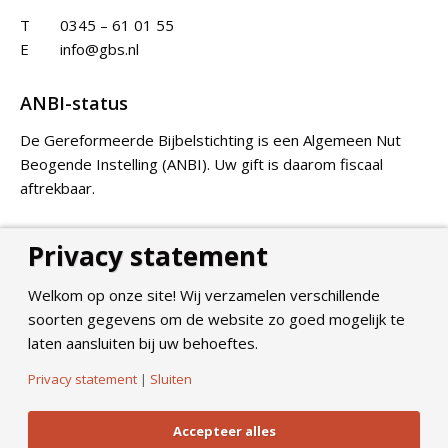
T
0345 – 61 01 55
E
info@gbs.nl
ANBI-status
De Gereformeerde Bijbelstichting is een Algemeen Nut
Beogende Instelling (ANBI). Uw gift is daarom fiscaal
aftrekbaar.
Privacy statement
Doneer
Welkom op onze site! Wij verzamelen verschillende
soorten gegevens om de website zo goed mogelijk te
laten aansluiten bij uw behoeftes.
Privacy statement
|
Sluiten
©
2026
Gereformeerde Bijbelstichting. All Rights Reserved.
Privacy Policy
Accepteer alles
Algemene voorwaarden