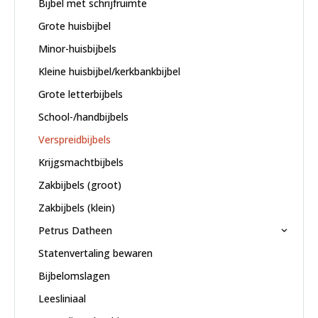
Bijbel met schrijfruimte
Grote huisbijbel
Minor-huisbijbels
Kleine huisbijbel/kerkbankbijbel
Grote letterbijbels
School-/handbijbels
Verspreidbijbels
Krijgsmachtbijbels
Zakbijbels (groot)
Zakbijbels (klein)
Petrus Datheen
Statenvertaling bewaren
Bijbelomslagen
Leesliniaal