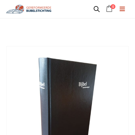
0
Kanttekeningenbijbel verspreideditie
(harde kaft)