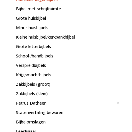
Bijbel met schrijfruimte
Grote huisbijbel
Minor-huisbijbels
Kleine huisbijbel/kerkbankbijbel
Grote letterbijbels
School-/handbijbels
Verspreidbijbels
Krijgsmachtbijbels
Zakbijbels (groot)
Zakbijbels (klein)
Petrus Datheen
Statenvertaling bewaren
Bijbelomslagen
Leesliniaal