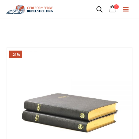
0
Kanttekeningenbijbel dundruk
(zonder Psalmen)
-21%