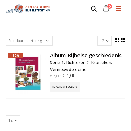
0
Albums (inclusief plaatjes)
Album Bijbelse geschiedenis
-80%
€
1,00
€
5,00
IN WINKELMAND