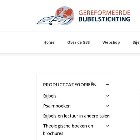
Home
Over de GBS
Webshop
Bij
Oude Bas
PRODUCTCATEGORIEËN
Bijbels
Psalmboeken
Bijbels en lectuur in andere talen
Theologische boeken en
brochures