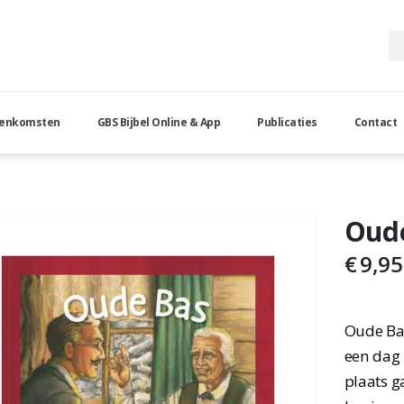
eenkomsten
GBS Bijbel Online & App
Publicaties
Contact
Oud
€
9,95
Oude Ba
een dag 
plaats g