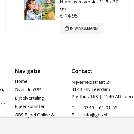
€
14,95
IN WINKELMAND
Navigatie
Contact
Home
Nijverheidstraat 21
),
4143 HN Leerdam
Over de GBS
Postbus 168 | 4140 AD Leer
Bijbelvertaling
nze
Bijeenkomsten
T
0345 – 61 01 55
e
GBS Bijbel Online &
E
info@gbs.nl
App
Publicaties