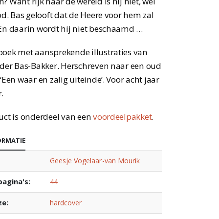
? Want rijk naar de wereld is hij niet, wel
God. Bas gelooft dat de Heere voor hem zal
En daarin wordt hij niet beschaamd …
oek met aansprekende illustraties van
 der Bas-Bakker. Herschreven naar een oud
 ‘Een waar en zalig uiteinde’. Voor acht jaar
.
uct is onderdeel van een
voordeelpakket
.
ORMATIE
Geesje Vogelaar-van Mourik
pagina's:
44
ze:
hardcover