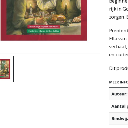
beginnen
rijk in 
zorgen. 
Prentenb
Ella van
verhaal,
en ouder
Dit prod
MEER INF
Auteur:
Aantal 
Bindwij