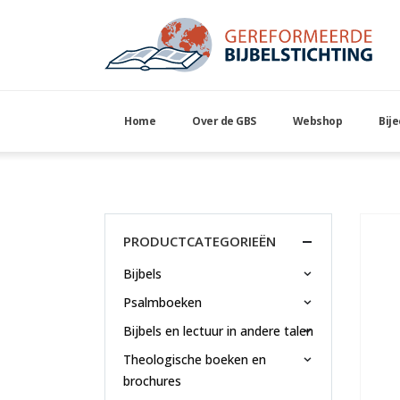
Home
Over de GBS
Webshop
Bij
Lesbrief Petrus Dathee
PRODUCTCATEGORIEËN
Bijbels
Psalmboeken
Bijbels en lectuur in andere talen
Theologische boeken en
brochures