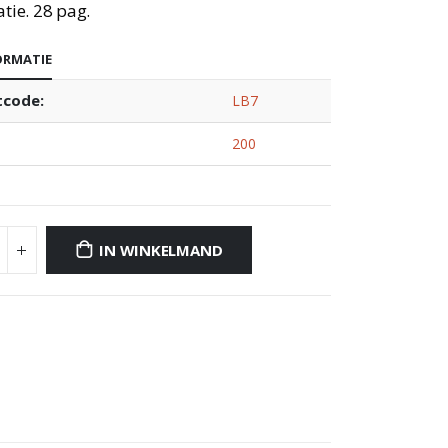
atie. 28 pag.
ORMATIE
tcode:
LB7
200
IN WINKELMAND