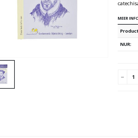
catechis
MEER INF
Produc
NUR: