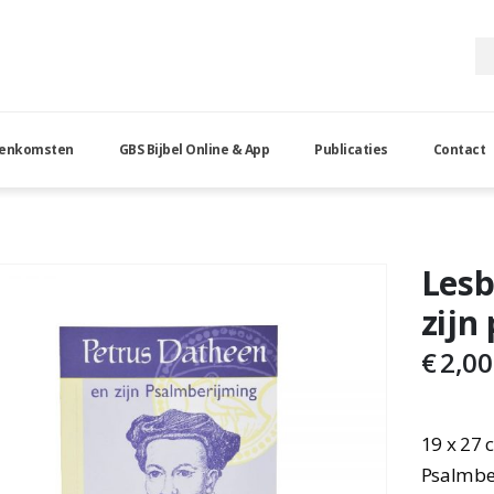
eenkomsten
GBS Bijbel Online & App
Publicaties
Contact
n en zijn psalmberijming
Lesb
zijn
€
2,00
19 x 27 
Psalmbe