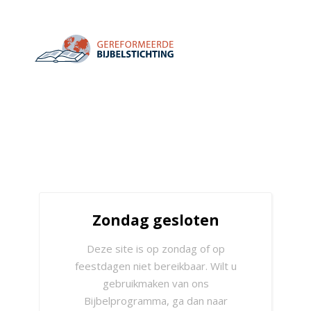
Zondag gesloten
Deze site is op zondag of op
feestdagen niet bereikbaar. Wilt u
gebruikmaken van ons
Bijbelprogramma, ga dan naar