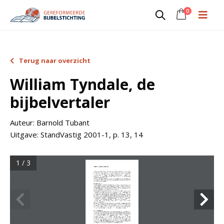
0
Terug naar overzicht
William Tyndale, de
bijbelvertaler
Auteur:
Barnold Tubant
Uitgave:
StandVastig 2001-1, p. 13, 14
1 / 3