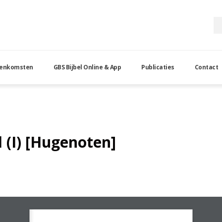
eenkomsten
GBS Bijbel Online & App
Publicaties
Contact
d (I) [Hugenoten]