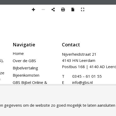
Navigatie
Contact
Home
Nijverheidstraat 21
),
4143 HN Leerdam
Over de GBS
Postbus 168 | 4140 AD Leer
Bijbelvertaling
nze
Bijeenkomsten
T
0345 – 61 01 55
e
GBS Bijbel Online &
E
info@gbs.nl
App
Publicaties
Contact
en gegevens om de website zo goed mogelijk te laten aansluiten 