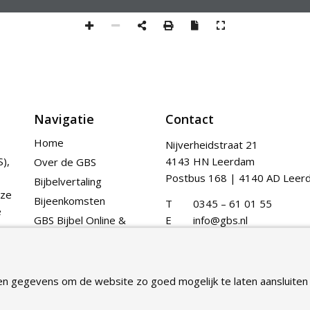
Navigatie
Contact
Home
Nijverheidstraat 21
),
4143 HN Leerdam
Over de GBS
Postbus 168 | 4140 AD Leer
Bijbelvertaling
nze
Bijeenkomsten
T
0345 – 61 01 55
e
GBS Bijbel Online &
E
info@gbs.nl
App
Publicaties
Contact
en gegevens om de website zo goed mogelijk te laten aansluiten 