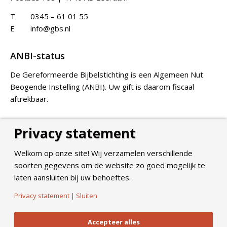
T
0345 – 61 01 55
E
info@gbs.nl
ANBI-status
De Gereformeerde Bijbelstichting is een Algemeen Nut
Beogende Instelling (ANBI). Uw gift is daarom fiscaal
aftrekbaar.
Privacy statement
Doneer
Welkom op onze site! Wij verzamelen verschillende
soorten gegevens om de website zo goed mogelijk te
laten aansluiten bij uw behoeftes.
Privacy statement
|
Sluiten
©
2026
Gereformeerde Bijbelstichting. All Rights Reserved.
Privacy Policy
Accepteer alles
Algemene voorwaarden