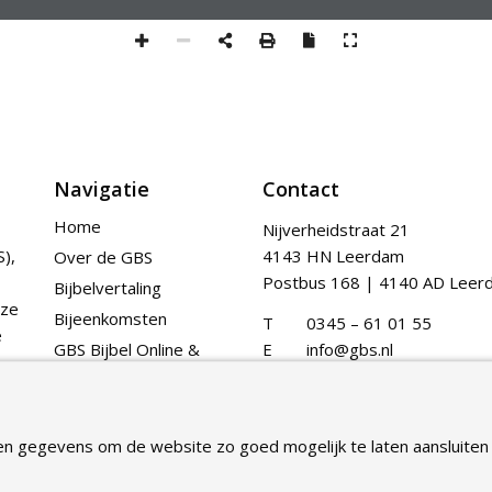
Navigatie
Contact
Home
Nijverheidstraat 21
),
4143 HN Leerdam
Over de GBS
Postbus 168 | 4140 AD Leer
Bijbelvertaling
nze
Bijeenkomsten
T
0345 – 61 01 55
e
GBS Bijbel Online &
E
info@gbs.nl
App
Publicaties
Contact
en gegevens om de website zo goed mogelijk te laten aansluiten 