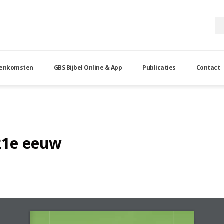
eenkomsten
GBS Bijbel Online & App
Publicaties
Contact
 21e eeuw