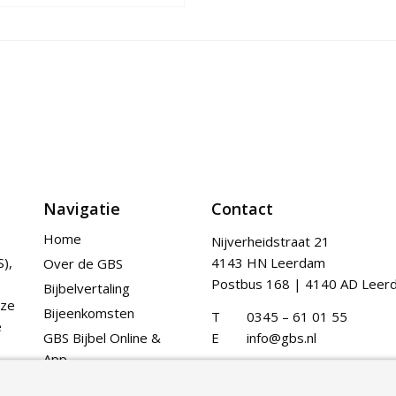
Navigatie
Contact
Home
Nijverheidstraat 21
),
4143 HN Leerdam
Over de GBS
Postbus 168 | 4140 AD Leer
Bijbelvertaling
nze
Bijeenkomsten
T
0345 – 61 01 55
e
GBS Bijbel Online &
E
info@gbs.nl
App
Publicaties