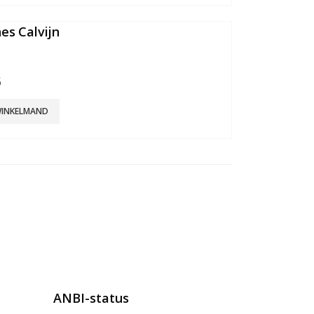
es Calvijn
5
WINKELMAND
ANBI-status