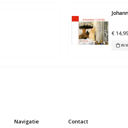
Johann
€
14,9
IN 
Navigatie
Contact