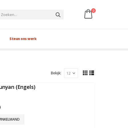
0
Steun ons werk
Bekijk:
unyan (Engels)
0
WINKELMAND