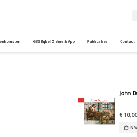
eenkomsten
GBS Bijbel Online & App
Publicaties
Contact
John B
€
10,0
IN 