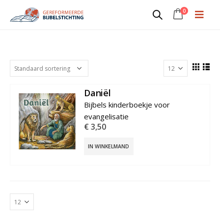
0
24
Daniël
€
3,50
IN WINKELMAND